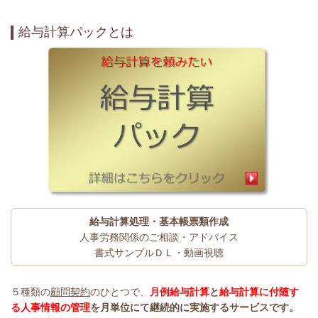
給与計算パックとは
給与計算処理・基本帳票類作成
人事労務関係のご相談・アドバイス
書式サンプルＤＬ・動画視聴
５種類の
顧問契約
のひとつで、
月例給与計算
と
給与計算に付随す
る人事情報の管理
を月単位にて継続的に実施するサービスです。