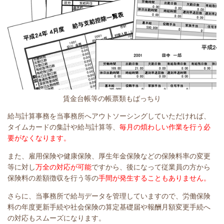
賃金台帳等の帳票類もばっちり
給与計算事務を当事務所へアウトソーシングしていただければ、
タイムカードの集計や給与計算等、
毎月の煩わしい作業を行う必
要がなくなります。
また、雇用保険や健康保険、厚生年金保険などの保険料率の変更
等に対し
万全の対応が可能
ですから、後になって従業員の方から
保険料の差額徴収を行う等の
手間が発生することもありません。
さらに、当事務所で給与データを管理していますので、労働保険
料の年度更新手続や社会保険の算定基礎届や報酬月額変更手続へ
の対応もスムーズになります。