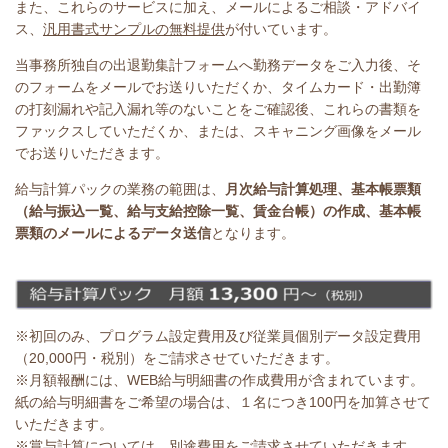
また、これらのサービスに加え、メールによるご相談・アドバイ
ス、
汎用書式サンプルの無料提供
が付いています。
当事務所独自の出退勤集計フォームへ勤務データをご入力後、そ
のフォームをメールでお送りいただくか、タイムカード・出勤簿
の打刻漏れや記入漏れ等のないことをご確認後、これらの書類を
ファックスしていただくか、または、スキャニング画像をメール
でお送りいただきます。
給与計算パックの業務の範囲は、
月次給与計算処理、基本帳票類
（給与振込一覧、給与支給控除一覧、賃金台帳）の作成、基本帳
票類のメールによるデータ送信
となります。
※初回のみ、プログラム設定費用及び従業員個別データ設定費用
（20,000円・税
別
）をご請求させていただきます。
※月額報酬には、WEB給与明細書の作成費用が含まれています。
紙の給与明細書
をご希望の場合は、１名につき100円を加算させて
いただきます。
※賞与計算については、別途費用をご請求させていただきます。