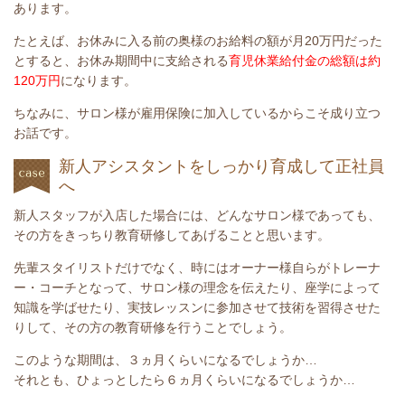
あります。
たとえば、お休みに入る前の奥様のお給料の額が月20万円だった
とすると、お休み期間中に支給される
育児休業給付金の総額は約
120万円
になります。
ちなみに、サロン
様
が雇用保険に加入しているからこそ成り立つ
お話です。
新人アシスタントをしっかり育成して正社員
へ
新人スタッフが入店した場合には、どんなサロン
様
であっても、
その方をきっちり教育研修してあげることと思います。
先輩スタイリストだけでなく、時にはオーナー様自らがトレーナ
ー・コーチとなって、サロン
様
の理念を伝えたり、座学によって
知識を学ばせたり、実技レッスンに参加させて技術を習得させた
りして、その方の教育研修を行うことでしょう。
このような期間は、３ヵ月くらいになるでしょうか…
それとも、ひょっとしたら６ヵ月くらいになるでしょうか…