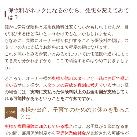
保険料がネックになるのなら、発想を変えてみて
は？
確かに
労災保険料と雇用保険料
は安くないかもしれませんが、
目
が飛び出るほど高いというわけでもないかもしれ
ません。
ちなみに、実際にオーナー
様が負担するこれら保険料の額は、ス
タッフの方に支払うお給料の１％程度の額に
なります。
これを高いとみるか安いとみるかについては価値観の違いによっ
て意見が分かれますから、ここで議論するのはやめておきましょ
う。
ところで、オーナー様の
奥様が他のスタッフと一緒にお店で働い
ている
サロン様や、
スタッフの育成を真剣に考えている
サロン
様
の場合には、
実際に支払った保険料以上のお金を国が支給してく
れる可能性があるということをご存知ですか。
奥様が出産、子育てのためのお休みを取るこ
とに
奥様が雇用保険に加入している場合
には、お子様が１歳になるま
での間、雇用保険制度から
育児休業給付金
が
支給される可能性が