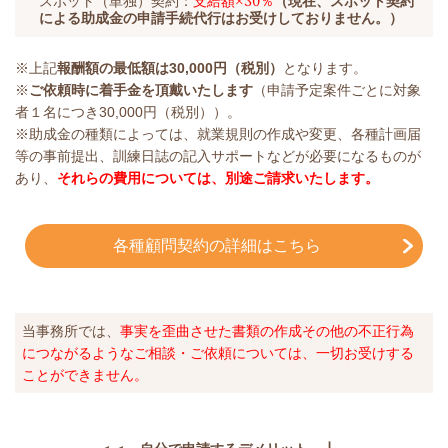
スポット（単独）契約：
支給額×30％
（現在、スポット契約
による助成金の申請手続代行はお受けしておりません。）
※上記
報酬額の最低額は30,000円（税別）
となります。
※
ご依頼時に着手金を頂戴いたします
（申請予定案件ごとに対象
者１名につき30,000円（税別））。
※助成金の種類によっては、就業規則の作成や変更、各種計画届
等の事前提出、訓練日誌の記入サポートなどが必要になるものが
あり、
それらの費用については、別途ご請求いたします。
各種顧問契約の詳細はこちら
当事務所では、
事実を
歪曲させた書類の作成その他の不正行為
につながるようなご相談・ご依頼については、一切お受けする
ことができません。