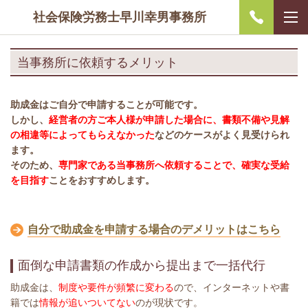
社会保険労務士早川幸男事務所
当事務所に依頼するメリット
助成金はご自分で申請することが可能
です。
しか
し、
経営者の方ご本人様が申請した場合に、書類不備や見解
の相違等によってもらえなかった
などのケースがよく見受けられ
ます。
そのため、
専門家である当事務所へ依頼することで、確実な受給
を目指す
ことをおすすめします。
自分で助成金を申請する場合のデメリットはこちら
面倒な申請書類の作成から提出まで一括代行
助成金は、
制度や要件が頻繁に変わる
ので、インターネットや書
籍では
情報が追いついてない
のが現状です。