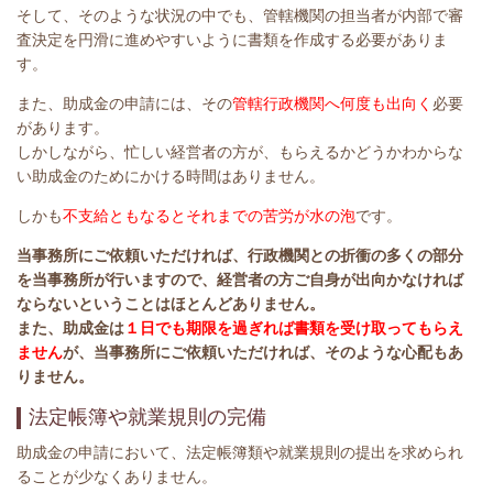
そして、そのような状況の中でも、管轄機関の担当者が内部で審
査決定を円滑に進めやすいように書類を作成する必要がありま
す。
また、助成金の申請には、その
管轄行政機関へ何度も出向く
必要
があります。
しかしながら、忙しい経営者の方が、もらえるかどうかわからな
い助成金のためにかける時間はありません。
しかも
不支給ともなるとそれまでの苦労が水の泡
です。
当事務所にご依頼いただければ、行政機関との折衝の多くの部分
を当事務所が行いますので、経営者の方ご自身が出向かなければ
ならないということはほとんどありませ
ん。
また、助成金は
１日でも期限を過ぎれば書類を受け取ってもらえ
ません
が、当事務所
にご依頼いただければ、そのような心配もあ
りません。
法定帳簿や就業規則の完備
助成金の申請において、法定帳簿類や就業規則の提出を求められ
ることが少なくありません。